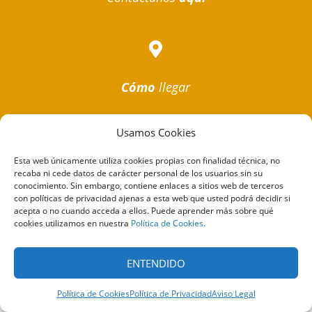

Cómo
llegar
Usamos Cookies
Esta web únicamente utiliza cookies propias con finalidad técnica, no
recaba ni cede datos de carácter personal de los usuarios sin su
Gaseosas La Ibicenca S.A Carretera de Sant
conocimiento. Sin embargo, contiene enlaces a sitios web de terceros
Josep Km 2,5. 07817 Sant Jordi de Ses Salines.
con políticas de privacidad ajenas a esta web que usted podrá decidir si
Teléfono +34 971 301 263
acepta o no cuando acceda a ellos. Puede aprender más sobre qué
cookies utilizamos en nuestra
Política de Cookies.
ENTENDIDO
Política de Cookies
Política de Privacidad
Aviso Legal