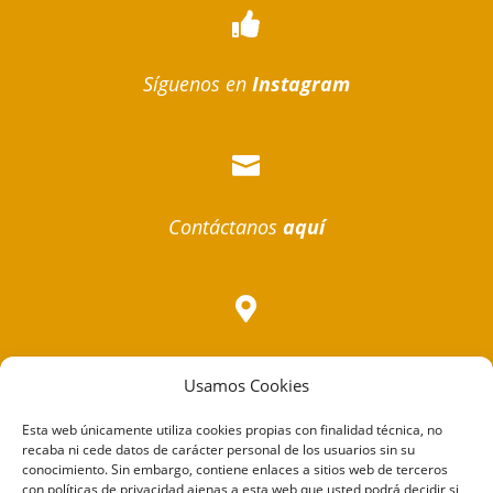

Síguenos en
Instagram

Contáctanos
aquí

Cómo
llegar
Usamos Cookies
Esta web únicamente utiliza cookies propias con finalidad técnica, no
recaba ni cede datos de carácter personal de los usuarios sin su
conocimiento. Sin embargo, contiene enlaces a sitios web de terceros
con políticas de privacidad ajenas a esta web que usted podrá decidir si